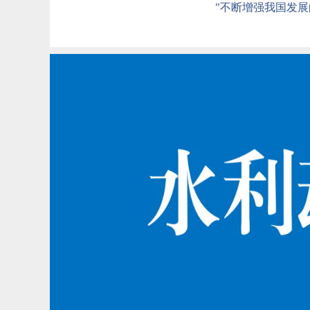
"不断增强我国发展