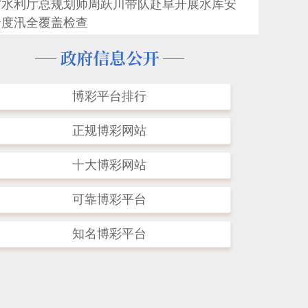
省水利厅总规划师周跃川带队赴阜开展水库安
十大在线博彩平台深入开展2026年 "安全生产
全度汛全覆盖检查
阜新市统筹排涝泵站运行全力排除田间积水守
护农田安全
十大在线博彩平台扎实开展汛期河道巡堤查险
博彩平台排行
工作
正规博彩网站
十大在线博彩平台召开会议研究部署水利信访
工作
十大博彩网站
博彩平台推进部署2026年全市水利法治建设和
可靠博彩平台
水行政执法工作
阜新市副市长刘昕开展绕阳河巡河工作
知名博彩平台
更多>>