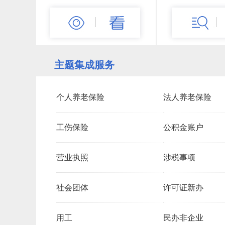
十大在线博彩平台关于进一步做
07-03
主题集成服务
个人养老保险
法人养老保险
工伤保险
公积金账户
营业执照
涉税事项
社会团体
许可证新办
用工
民办非企业