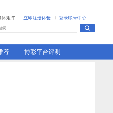
媒体矩阵
立即注册体验
登录账号中心
|
|
推荐
博彩平台评测